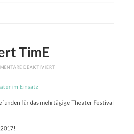
ert TimE
MENTARE DEAKTIVIERT
FÜR
MUTE
PRÄSENTIERT
TIME
ater im Einsatz
gefunden für das mehrtägige Theater Festival
 2017!