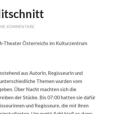
itschnitt
INE KOMMENTARE
4h-Theater Österreichs im Kulturzentrum
stehend aus AutorIn, RegisseurIn und
er unterschiedliche Themen wurden vom
geben. Über Nacht machten sich die
eiben der Stücke. Bis 07:00 hatten sie dafür
gisseurinnen und Regisseure, die mit ihren
 einstudierten. Um punkt Acht hieß es dann: