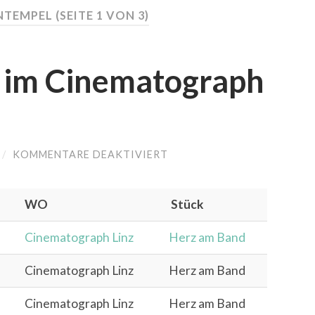
NTEMPEL
(SEITE 1 VON 3)
 im Cinematograph
/
KOMMENTARE DEAKTIVIERT
FÜR
HERZ
AM
BANDL
IM
WO
Stück
CINEMATOGRAPH
IN
Cinematograph Linz
Herz am Band
LINZ
Cinematograph Linz
Herz am Band
Cinematograph Linz
Herz am Band