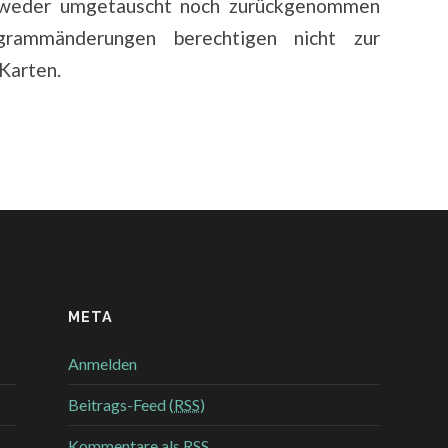
n weder umgetauscht noch zurückgenommen
rammänderungen berechtigen nicht zur
Karten.
META
Anmelden
Beitrags-Feed (
RSS
)
Kommentare als
RSS