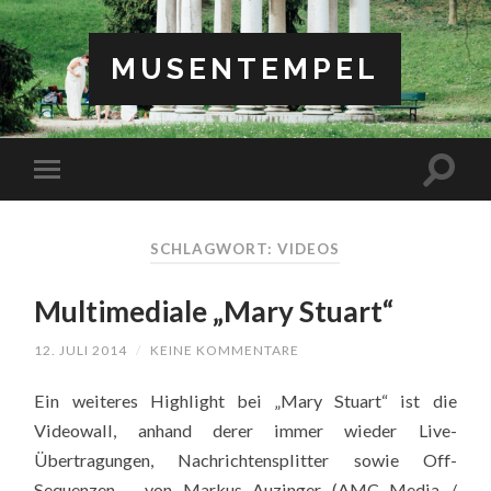
MUSENTEMPEL
SCHLAGWORT: VIDEOS
Multimediale „Mary Stuart“
12. JULI 2014
/
KEINE KOMMENTARE
Ein weiteres Highlight bei „Mary Stuart“ ist die
Videowall, anhand derer immer wieder Live-
Übertragungen, Nachrichtensplitter sowie Off-
Sequenzen – von Markus Auzinger (AMC Media /